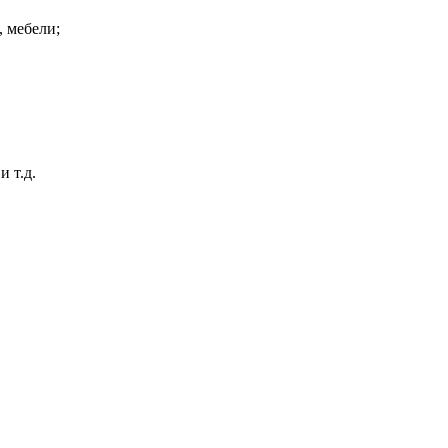
, мебели;
 т.д.