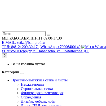
МЫ РАБОТАЕМ ПН-ПТ 09:00-17:30
E-MAIL: setka@ism-prof.ru
ТЕЛ: 8(812) 209-30-17
,
WhatsApp +79006400140
г.Санкт-Петербург, п. Парголово, ул. Ломоносова, д.1
0
Ваша корзина пуста!
Категории
Просечно-вытяжная сетка и листы
Нержавеющая
Строительная сетка
Фильтрация и вентиляция
Ограждения
Дизайн, мебель, лофт
Листы ПВЛ для настилов