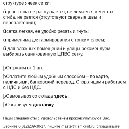
структуре ячеек сетки;
ü
цпвс сетка не распускается, не ломается в местах
сгиба, не рвется (отсутствуют сварные швы и
переплетения);
ü
сетка легкая, ее удобно резать и гнуть;
ü
применима для армирования с тонким слоем;
ü
для влажных помещений и улицы рекомендуем
выбирать оцинкованную ЦПВС сетку.
þ
Отгрузим от 1 шт
.
þ
Оплатите любым удобным способом –
по карте,
наличными, банковский перевод
. С юр.лицами работаем
с НДС и без НДС.
þ
Самовывоз со склада
здесь
.
þ
Организуем
доставку
Наши специалисты с удовольствием проконсультируют Вас.
Звоните 8(812)209-30-17, пишите master@ism-prof.ru, спрашивайте,