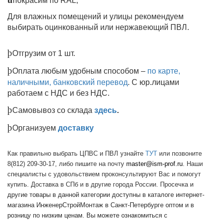
покрасим по
RAL
;
Для влажных помещений и улицы рекомендуем
выбирать оцинкованный или нержавеющий ПВЛ.
þ
Отгрузим от 1 шт
.
þ
Оплата любым удобным способом –
по карте,
наличными, банковский перевод
. С юр.лицами
работаем с НДС и без НДС.
þ
Самовывоз со склада
здесь
.
þ
Организуем
доставку
Как правильно выбрать ЦПВС и ПВЛ узнайте
ТУТ
или позвоните
8(812) 209-30-17, либо пишите на почту
master@ism-prof.ru
. Наши
специалисты с удовольствием проконсультируют Вас и помогут
купить. Доставка в СПб и в другие города России. Просечка
и
другие товары в данной категории доступны в каталоге интернет-
магазина ИнженерСтройМонтаж в Санкт-Петербурге оптом и в
розницу по низким ценам. Вы можете ознакомиться с