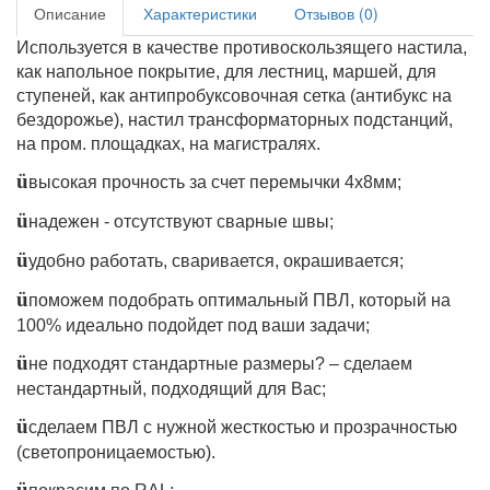
Описание
Характеристики
Отзывов (0)
Используется
в качестве противоскользящего настила,
как напольное покрытие, для лестниц, маршей, для
ступеней, как антипробуксовочная сетка (антибукс на
бездорожье), настил трансформаторных подстанций,
на пром. площадках, на магистралях.
ü
высокая прочность
за счет перемычки 4х8мм;
ü
надежен - отсутствуют сварные швы;
ü
удобно работать, сваривается, окрашивается;
ü
поможем
подобрать оптимальный ПВЛ, который на
100% идеально подойдет под ваши задачи
;
ü
не подходят стандартные размеры? – сделаем
нестандартный, подходящий для Вас;
ü
сделаем ПВЛ с нужной жесткостью и прозрачностью
(светопроницаемостью).
ü