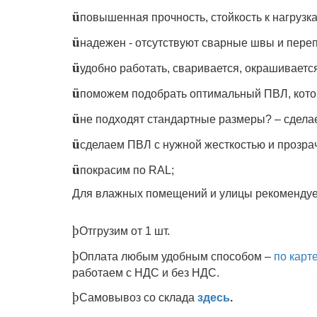
ü
повышенная прочность, стойкость к нагрузк
ü
надежен - отсутствуют сварные швы и пере
ü
удобно работать, сваривается, окрашиваетс
ü
поможем
подобрать оптимальный ПВЛ, кото
ü
не подходят стандартные размеры? – сдела
ü
сделаем ПВЛ с нужной жесткостью и прозра
ü
покрасим по
RAL
;
Для влажных помещений и улицы рекоменду
þ
Отгрузим от 1 шт
.
þ
Оплата любым удобным способом –
по карт
работаем с НДС и без НДС.
þ
Самовывоз со склада
здесь
.