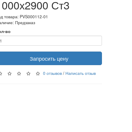
1000х2900 Ст3
од товара: PVS000112-01
аличие: Предзаказ
ол-во
Запросить цену
0 отзывов
/
Написать отзыв