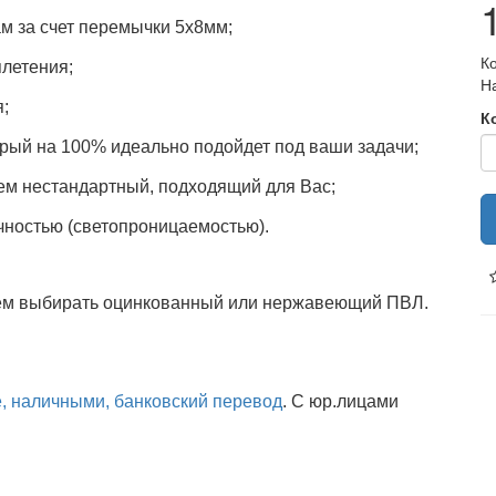
ам
за счет перемычки 5х8мм;
К
плетения;
Н
я;
К
рый на 100% идеально подойдет под ваши задачи
;
ем нестандартный, подходящий для Вас;
чностью (светопроницаемостью).
ем выбирать оцинкованный или нержавеющий ПВЛ.
е, наличными, банковский перевод
. С юр.лицами