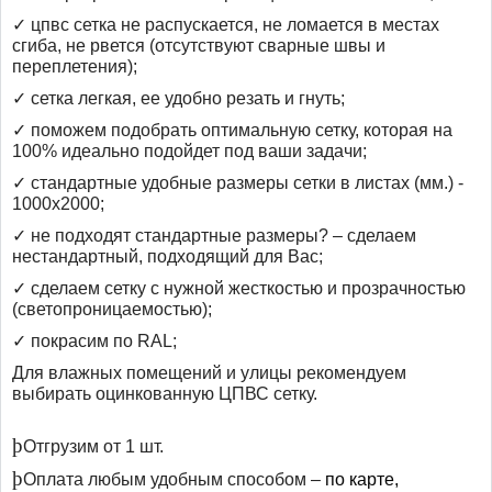
✓
цпвс сетка не распускается, не ломается в местах
сгиба, не рвется (отсутствуют сварные швы и
переплетения);
✓
сетка легкая, ее удобно резать и гнуть;
✓
поможем
подобрать оптимальную сетку, которая на
100% идеально подойдет под ваши задачи
;
✓
стандартные удобные размеры сетки в листах (мм.) -
1000х2000;
✓
не подходят стандартные размеры? – сделаем
нестандартный, подходящий для Вас;
✓
сделаем сетку с нужной жесткостью и прозрачностью
(светопроницаемостью);
✓
покрасим по
RAL
;
Для влажных помещений и улицы рекомендуем
выбирать оцинкованную ЦПВС сетку.
þ
Отгрузим от 1 шт
.
þ
Оплата любым удобным способом –
по карте,